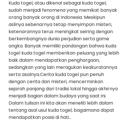
Kuda togel, atau dikenal sebagai kuda togel,
sudah menjadi fenomena yang memikat banyak
orang banyak orang di Indonesia. Meskipun
aslinya sebenarnya tetap menyimpan misteri,
ketenarannya terus meningkat seiring dengan
berkembangnya dunia perjudian serta game
angka. Banyak memiliki pandangan bahwa kuda
togel kuda togel memberikan peluang yang lebih
baik dalam mendapatkan penghargaan,
sedangkan yang lain meragukan keakuratannya
serta asalnya.Cerita kuda togel pun penuh
dengan cerita dan misteri, mencerminkan
sejarah panjang dari tradisi lokal hingga akhirnya
menjadi bagian dalam budaya yang saat ini.
Dalam tulisan ini kita akan meneliti lebih dalam
tentang asal usul kuda togel, bagaimana dapat
mendapatkan posisi di hati…