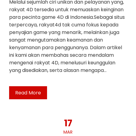
Melalui sejumlah ciri unikan dan pelayanan yang,
rakyat 4D tersedia untuk memuaskan keinginan
para pecinta game 4D di Indonesia.Sebagai situs
terpercaya, rakyat4d tak cuma fokus kepada
penyajian game yang menarik, melainkan juga
sangat mengutamakan keamanan dan
kenyamanan para penggunanya. Dalam artikel
ini kami akan membahas secara mendalam
mengenai rakyat 4D, menelusuri keunggulan
yang disediakan, serta alasan mengapa…
Read More
17
MAR