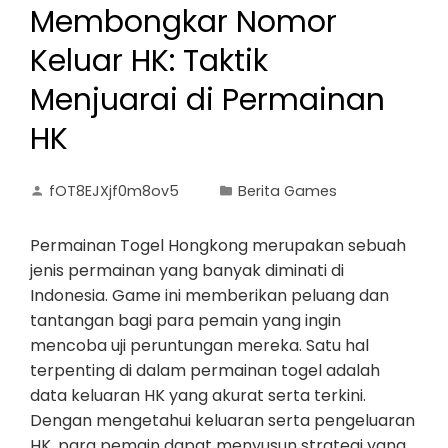
Membongkar Nomor
Keluar HK: Taktik
Menjuarai di Permainan
HK
fOT8EJXjf0m8ov5
Berita Games
Permainan Togel Hongkong merupakan sebuah
jenis permainan yang banyak diminati di
Indonesia. Game ini memberikan peluang dan
tantangan bagi para pemain yang ingin
mencoba uji peruntungan mereka. Satu hal
terpenting di dalam permainan togel adalah
data keluaran HK yang akurat serta terkini.
Dengan mengetahui keluaran serta pengeluaran
HK, para pemain dapat menyusun strategi yang