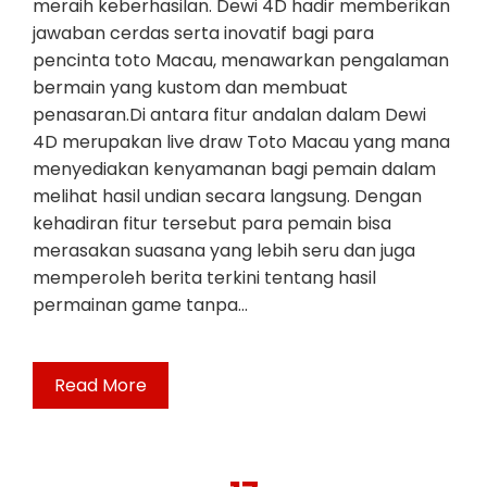
meraih keberhasilan. Dewi 4D hadir memberikan
jawaban cerdas serta inovatif bagi para
pencinta toto Macau, menawarkan pengalaman
bermain yang kustom dan membuat
penasaran.Di antara fitur andalan dalam Dewi
4D merupakan live draw Toto Macau yang mana
menyediakan kenyamanan bagi pemain dalam
melihat hasil undian secara langsung. Dengan
kehadiran fitur tersebut para pemain bisa
merasakan suasana yang lebih seru dan juga
memperoleh berita terkini tentang hasil
permainan game tanpa…
Read More