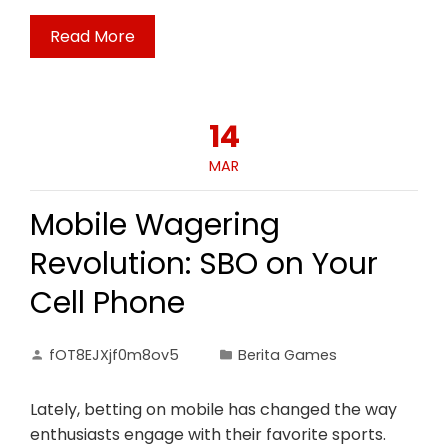
Read More
14
MAR
Mobile Wagering
Revolution: SBO on Your
Cell Phone
fOT8EJXjf0m8ov5
Berita Games
Lately, betting on mobile has changed the way
enthusiasts engage with their favorite sports.