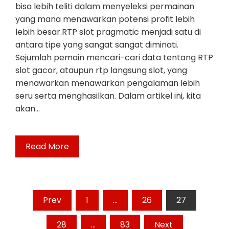
bisa lebih teliti dalam menyeleksi permainan
yang mana menawarkan potensi profit lebih
lebih besar.RTP slot pragmatic menjadi satu di
antara tipe yang sangat sangat diminati.
Sejumlah pemain mencari-cari data tentang RTP
slot gacor, ataupun rtp langsung slot, yang
menawarkan menawarkan pengalaman lebih
seru serta menghasilkan. Dalam artikel ini, kita
akan…
Read More
Posts
Prev
1
…
26
27
pagination
28
…
83
Next