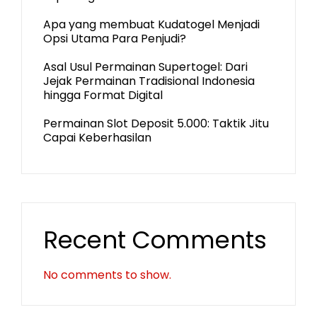
Apa yang membuat Kudatogel Menjadi
Opsi Utama Para Penjudi?
Asal Usul Permainan Supertogel: Dari
Jejak Permainan Tradisional Indonesia
hingga Format Digital
Permainan Slot Deposit 5.000: Taktik Jitu
Capai Keberhasilan
Recent Comments
No comments to show.