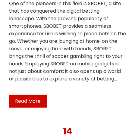
One of the pioneers in this field is SBOBET, a site
that has conquered the digital betting
landscape. With the growing popularity of
smartphones, SBOBET provides a seamless
experience for users wishing to place bets on the
go. Whether you are lounging at home, on the
move, or enjoying time with friends, SBOBET
brings the thrill of soccer gambling right to your
hands.Employing SBOBET on mobile gadgets is
not just about comfort; it also opens up a world
of possibilities to explore a variety of betting…
Read More
14