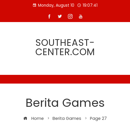
Skip
Monday, August 10
19:07:42
to
content
SOUTHEAST-
CENTER.COM
Berita Games
Home
Berita Games
Page 27