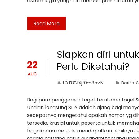
sistem login yang dan metode pendaftaran 
Read More
Siapkan diri untu
22
Perlu Diketahui?
AUG
fOT8EJXjf0m8ov5
Berita
Bagi para penggemar togel, terutama togel S
Undian langsung SDY adalah ajang bagi menya
secepatnya mengetahui apakah nomor yg dih
tersedia, krusial untuk peserta untuk memaha
bagaimana metode mendapatkan hasilnya den
segala hal yang harus dipahami tentang undi