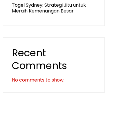
Togel Sydney: Strategi Jitu untuk
Meraih Kemenangan Besar
Recent
Comments
No comments to show.