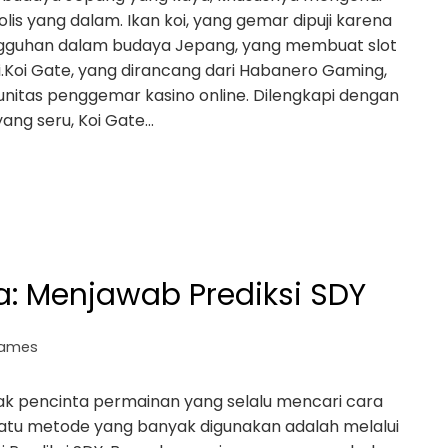
lis yang dalam. Ikan koi, yang gemar dipuji karena
angguhan dalam budaya Jepang, yang membuat slot
hi.Koi Gate, yang dirancang dari Habanero Gaming,
munitas penggemar kasino online. Dilengkapi dengan
ang seru, Koi Gate…
a: Menjawab Prediksi SDY
Games
yak pencinta permainan yang selalu mencari cara
atu metode yang banyak digunakan adalah melalui