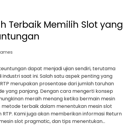
h Terbaik Memilih Slot yang
untungan
 Games
euntungan dapat menjadi ujian sendiri, terutama
industri saat ini. Salah satu aspek penting yang
r. RTP merupakan prosentase dari jumlah taruhan
de yang panjang. Dengan cara mengerti konsep
mungkinan meraih menang ketika bermain mesin
an metode terbaik dalam menentukan mesin slot
RTP. Kami juga akan memberikan informasi Return
P mesin slot pragmatic, dan tips menentukan…