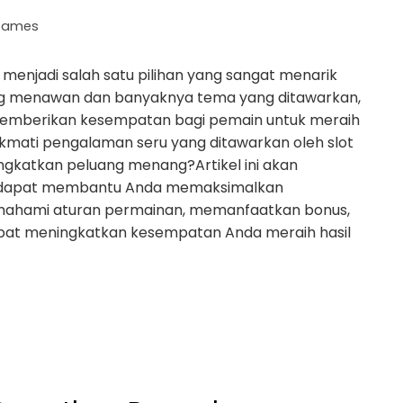
 Games
 menjadi salah satu pilihan yang sangat menarik
ang menawan dan banyaknya tema yang ditawarkan,
a memberikan kesempatan bagi pemain untuk meraih
mati pengalaman seru yang ditawarkan oleh slot
ingkatkan peluang menang?Artikel ini akan
g dapat membantu Anda memaksimalkan
mahami aturan permainan, memanfaatkan bonus,
dapat meningkatkan kesempatan Anda meraih hasil