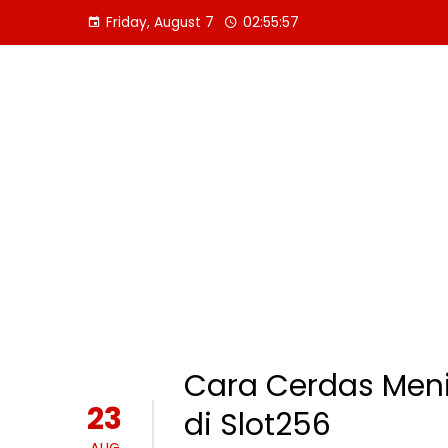
Skip
Friday, August 7
02:55:58
to
content
Cara Cerdas Men
23
di Slot256
AUG