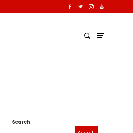
Search
Search